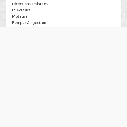
Directions assistées
Injecteurs
Moteurs
Pompes à injection
Turbos
Modelos JEEP
2500
2700
Bj-2020
Cherokee
Comanche
Commander
Compass
Grand cherokee
Liberty
Patriot
Wagoneer
Wrangler