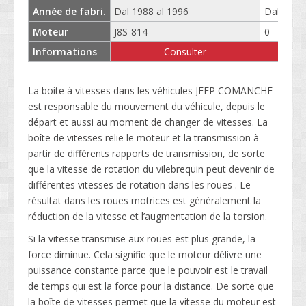
Année de fabri.
Dal 1988 al 1996
Dal 1988
Moteur
J8S-814
0
Informations
Consulter
Consu
La boite à vitesses dans les véhicules JEEP COMANCHE
est responsable du mouvement du véhicule, depuis le
départ et aussi au moment de changer de vitesses. La
boîte de vitesses relie le moteur et la transmission à
partir de différents rapports de transmission, de sorte
que la vitesse de rotation du vilebrequin peut devenir de
différentes vitesses de rotation dans les roues . Le
résultat dans les roues motrices est généralement la
réduction de la vitesse et l’augmentation de la torsion.
Si la vitesse transmise aux roues est plus grande, la
force diminue. Cela signifie que le moteur délivre une
puissance constante parce que le pouvoir est le travail
de temps qui est la force pour la distance. De sorte que
la boîte de vitesses permet que la vitesse du moteur est