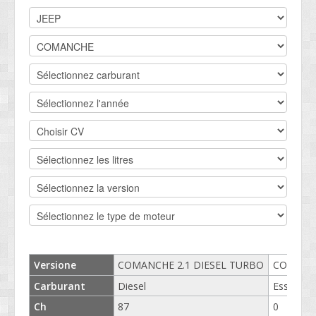
DEVIS BV
CONTACT
SOCIETÉ
SERVICE CLIENTS
CONDITIONS
Versione
COMANCHE 2.1 DIESEL TURBO
COMANCH
Carburant
Diesel
Essence
Ch
87
0