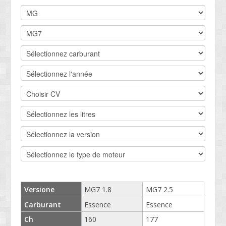
DEVIS BV
CONTACT
SOCIETÉ
SERVICE CLIENTS
CONDITIONS
Versione
MG7 1.8
MG7 2.5
Carburant
Essence
Essence
Ch
160
177