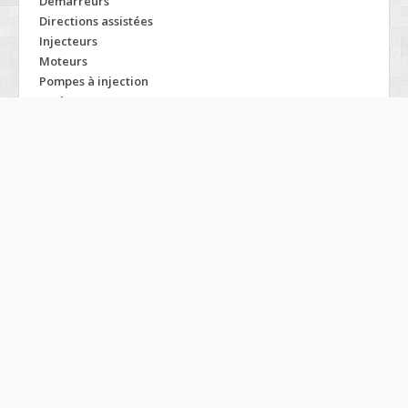
Démarreurs
Directions assistées
Injecteurs
Moteurs
Pompes à injection
Turbos
Modelos MG
Mg7
Mgf
Mgtf
Rv8
X-power
Zr
Zs
Zt
Zt-t