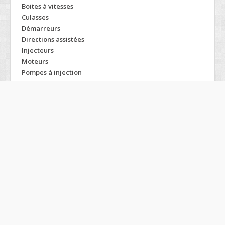
Boites à vitesses
Culasses
Démarreurs
Directions assistées
Injecteurs
Moteurs
Pompes à injection
Turbos
Modelos DAEWOO
Aranos
Lanos
Statesman
Arcadia
Leganza
Super
Brougham
Lemans
Tacuma
Cielo
Ludlin
Tico
Damas
Magnus
Tosca
Espero
Matiz
Winstorm
Evanda
Musso
Family
Nexia
Gentra
Nubira