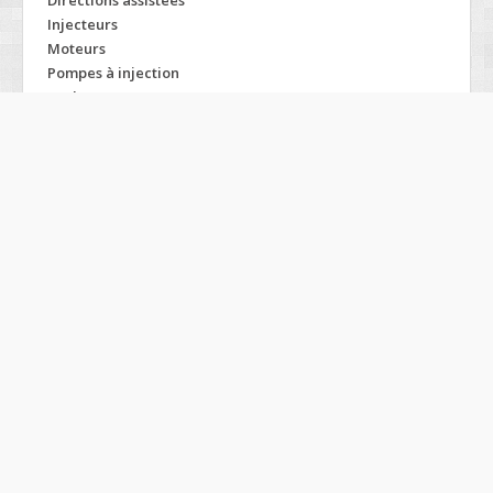
Directions assistées
Injecteurs
Moteurs
Pompes à injection
Turbos
Modelos JEEP
2500
2700
Bj-2020
Cherokee
Comanche
Commander
Compass
Grand cherokee
Liberty
Patriot
Wagoneer
Wrangler