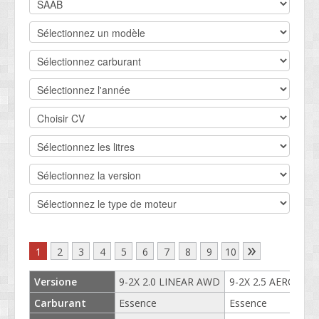
CONTACT
SOCIETÉ
SERVICE CLIENTS
CONDITIONS
»
1
2
3
4
5
6
7
8
9
10
Versione
9-2X 2.0 LINEAR AWD
9-2X 2.5 AERO AW
Carburant
Essence
Essence