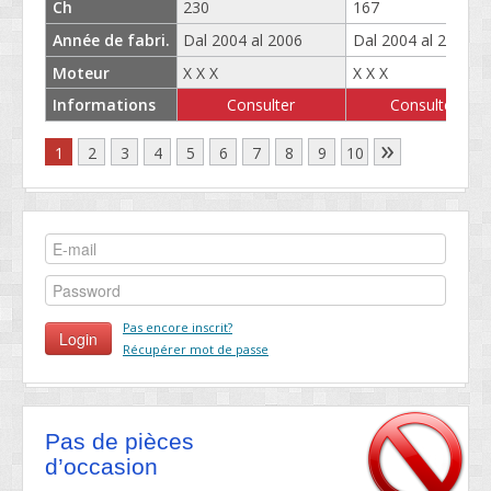
Ch
230
167
Année de fabri.
Dal 2004 al 2006
Dal 2004 al 2006
Moteur
X X X
X X X
Informations
Consulter
Consulter
»
1
2
3
4
5
6
7
8
9
10
Pas encore inscrit?
Récupérer mot de passe
Pas de pièces
d’occasion