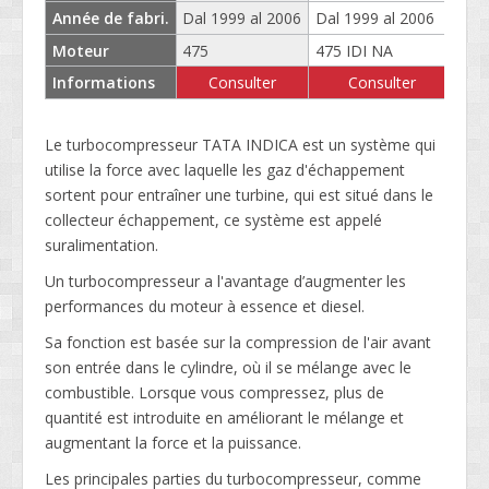
Année de fabri.
Dal 1999 al 2006
Dal 1999 al 2006
Dal
Moteur
475
475 IDI NA
475
Informations
Consulter
Consulter
Le turbocompresseur TATA INDICA est un système qui
utilise la force avec laquelle les gaz d'échappement
sortent pour entraîner une turbine, qui est situé dans le
collecteur échappement, ce système est appelé
suralimentation.
Un turbocompresseur a l'avantage d’augmenter les
performances du moteur à essence et diesel.
Sa fonction est basée sur la compression de l'air avant
son entrée dans le cylindre, où il se mélange avec le
combustible. Lorsque vous compressez, plus de
quantité est introduite en améliorant le mélange et
augmentant la force et la puissance.
Les principales parties du turbocompresseur, comme