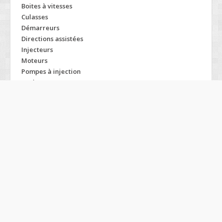
Boites à vitesses
Culasses
Démarreurs
Directions assistées
Injecteurs
Moteurs
Pompes à injection
Turbos
Modelos TATA
1518
Indica
1918
Indigo
207
Nano
407
Safari
509
Sierra
609
Sumo
709
Tatamobile
712
Telcoline
713
Tl pickup