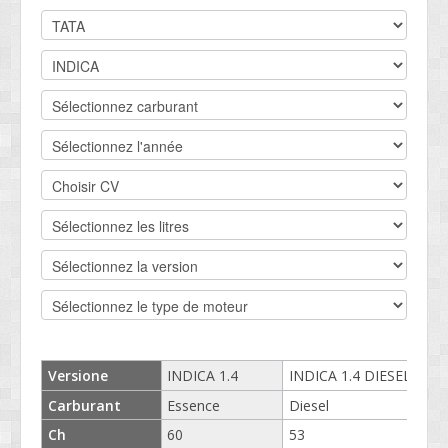
DEVIS BV
CONTACT
SOCIETÉ
SERVICE CLIENTS
CONDITIONS
Versione
INDICA 1.4
INDICA 1.4 DIESEL
IND
Carburant
Essence
Diesel
Die
Ch
60
53
68