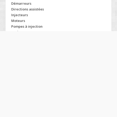
Démarreurs
Directions assistées
Injecteurs
Moteurs
Pompes à injection
Turbos
Modelos TATA
1518
Indica
1918
Indigo
207
Nano
407
Safari
509
Sierra
609
Sumo
709
Tatamobile
712
Telcoline
713
Tl pickup
912
Xenon
Ace