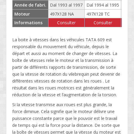
Année de fabri.
Dal 1993 al 1997
Dal 1994 al 1995
Dal 1
Moteur
497X128 NA
497X128 TC
497X
Informations
Consulter
Consulter
C
La boite à vitesses dans les véhicules TATA 609 est
responsable du mouvement du véhicule, depuis le
départ et aussi au moment de changer de vitesses. La
boîte de vitesses relie le moteur et la transmission à
partir de différents rapports de transmission, de sorte
que la vitesse de rotation du vilebrequin peut devenir de
différentes vitesses de rotation dans les roues . Le
résultat dans les roues motrices est généralement la
réduction de la vitesse et l’augmentation de la torsion.
Si la vitesse transmise aux roues est plus grande, la
force diminue. Cela signifie que le moteur délivre une
puissance constante parce que le pouvoir est le travail
de temps qui est la force pour la distance. De sorte que
la boîte de vitesses permet que la vitesse du moteur est