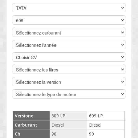
DEVIS BV
CONTACT
SOCIETÉ
SERVICE CLIENTS
CONDITIONS
Versione
609 LP
609 LP
609 
Carburant
Diesel
Diesel
Diese
Ch
90
90
90