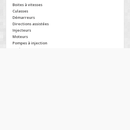
Boites à vitesses
Culasses
Démarreurs
Directions assistées
Injecteurs
Moteurs
Pompes à injection
Turbos
Modelos SEAT
Alhambra
Altea
Arosa
Cordoba
Ibiza
Inca
Leon
Marbella