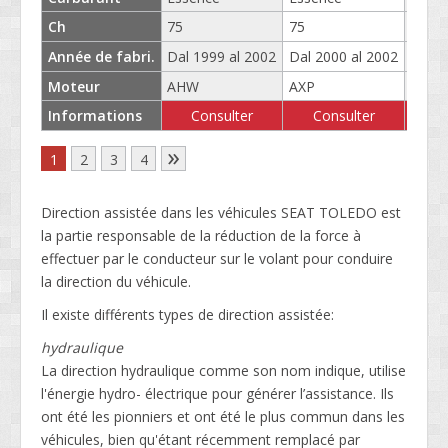
Ch
75
75
86
Année de fabri.
Dal 1999 al 2002
Dal 2000 al 2002
Dal 2
Moteur
AHW
AXP
BXW
Informations
Consulter
Consulter
C
»
1
2
3
4
Direction assistée dans les véhicules SEAT TOLEDO est
la partie responsable de la réduction de la force à
effectuer par le conducteur sur le volant pour conduire
la direction du véhicule.
Il existe différents types de direction assistée:
hydraulique
La direction hydraulique comme son nom indique, utilise
l'énergie hydro- électrique pour générer l’assistance. Ils
ont été les pionniers et ont été le plus commun dans les
véhicules, bien qu'étant récemment remplacé par