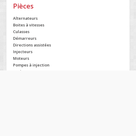
Pièces
Alternateurs
Boites à vitesses
Culasses
Démarreurs
Directions assistées
Injecteurs
Moteurs
Pompes à injection
Turbos
Modelos SEAT
Alhambra
Altea
Arosa
Cordoba
Ibiza