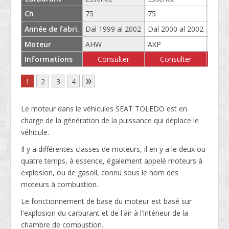
Ch
75
75
86
Année de fabri.
Dal 1999 al 2002
Dal 2000 al 2002
Dal 2
Moteur
AHW
AXP
BXW
Informations
Consulter
Consulter
C
»
1
2
3
4
Le moteur dans le véhicules SEAT TOLEDO est en
charge de la génération de la puissance qui déplace le
véhicule.
Il y a différentes classes de moteurs, il en y a le deux ou
quatre temps, à essence, également appelé moteurs à
explosion, ou de gasoil, connu sous le nom des
moteurs à combustion.
Le fonctionnement de base du moteur est basé sur
l'explosion du carburant et de l'air à l'intérieur de la
chambre de combustion.