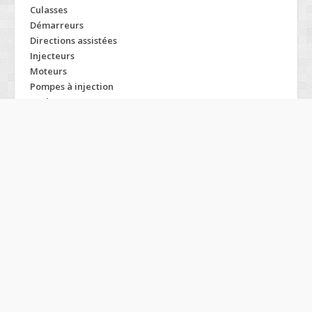
Culasses
Démarreurs
Directions assistées
Injecteurs
Moteurs
Pompes à injection
Turbos
Modelos AUDI
100
Q7
500
R8
80
Rs4
90
Rs6
A2
S3
A3
S4
A4
S5
A5
S6
A6
S8
A8
Tt