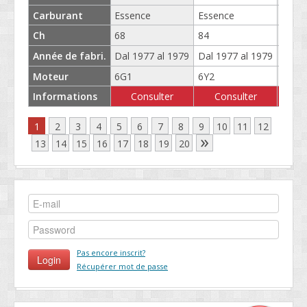
Carburant
Essence
Essence
Esse
Ch
68
84
Da 79
Année de fabri.
Dal 1977 al 1979
Dal 1977 al 1979
Dal 1
Moteur
6G1
6Y2
0
Informations
Consulter
Consulter
C
1
2
3
4
5
6
7
8
9
10
11
12
»
13
14
15
16
17
18
19
20
Pas encore inscrit?
Récupérer mot de passe