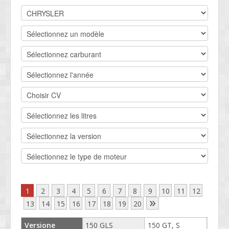
DEVIS BV
CONTACT
SOCIETÉ
SERVICE CLIENTS
CONDITIONS
1
2
3
4
5
6
7
8
9
10
11
12
»
13
14
15
16
17
18
19
20
Versione
150 GLS
150 GT, S
160