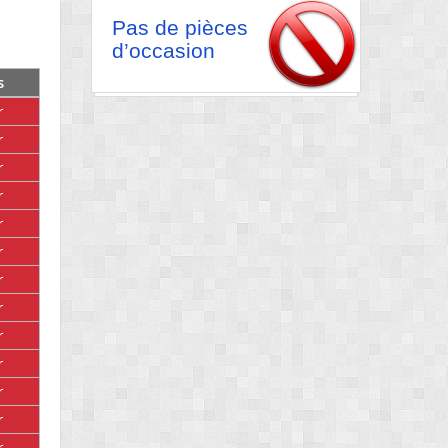
Pas de pièces
d’occasion
s
r
r
r
r
r
r
r
r
r
r
r
r
r