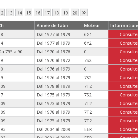
»
12
13
14
15
16
17
18
19
20
Ch
Année de fabri.
Moteur
Information
68
Dal 1977 al 1979
6G1
Consulte
84
Dal 1977 al 1979
6Y2
Consulte
Da 795 a 90
Dal 1970 al 1976
0
Consulte
99
Dal 1970 al 1972
7S2
Consulte
90
Dal 1976 al 1979
0
Consulte
99
Dal 1976 al 1979
7S2
Consulte
109
Dal 1978 al 1979
7T2
Consulte
97
Dal 1975 al 1979
7S2
Consulte
109
Dal 1973 al 1979
7T2
Consulte
109
Dal 1978 al 1979
7T2
Consulte
109
Dal 1975 al 1979
7T2
Consulte
193
Dal 2004 al 2009
EER
Consulte
193
Dal 2004 al 2009
EER
Consulte