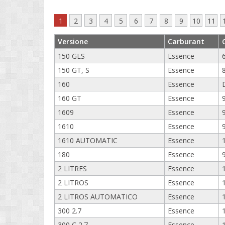
1
2
3
4
5
6
7
8
9
10
11
Versione
Carburant
150 GLS
Essence
150 GT, S
Essence
160
Essence
160 GT
Essence
1609
Essence
1610
Essence
1610 AUTOMATIC
Essence
180
Essence
2 LITRES
Essence
2 LITROS
Essence
2 LITROS AUTOMATICO
Essence
300 2.7
Essence
300 C 2.7
Essence