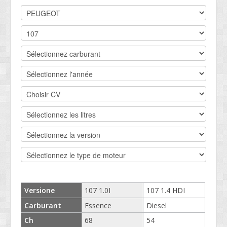
DEVIS BV
CONTACT
SOCIETÉ
SERVICE CLIENTS
CONDITIONS
Versione
107 1.0I
107 1.4 HDI
Carburant
Essence
Diesel
Ch
68
54