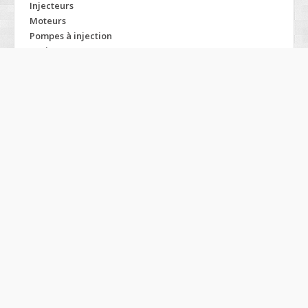
Injecteurs
Moteurs
Pompes à injection
Turbos
Modelos PEUGEOT
1007
504
106
605
107
607
205
806
206
807
207
Bipper
306
Boxer
307
Expert
308
P4
4007
Partner
405
Ranch
406
407