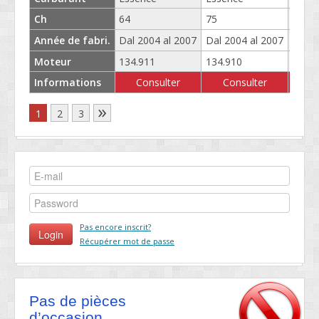
Ch
64
75
95
Année de fabri.
Dal 2004 al 2007
Dal 2004 al 2007
Dal 2
Moteur
134.911
134.910
135.9
Informations
Consulter
Consulter
C
»
1
2
3
Pas encore inscrit?
Récupérer mot de passe
Pas de pièces
d’occasion