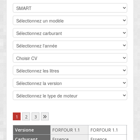
DEVIS BV
CONTACT
SOCIETÉ
SERVICE CLIENTS
CONDITIONS
»
1
2
3
Versione
FORFOUR 1.1
FORFOUR 1.1
FORF
Carburant
Essence
Essence
Esse