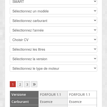
CONTACT
SOCIETÉ
SERVICE CLIENTS
CONDITIONS
»
1
2
3
Versione
FORFOUR 1.1
FORFOUR 1.1
FORF
Carburant
Essence
Essence
Esse