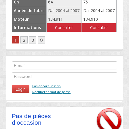
Ch
64
75
95
Année de fabri.
Dal 2004 al 2007
Dal 2004 al 2007
Dal 2
Moteur
134.911
134.910
135.9
Informations
Consulter
Consulter
C
»
1
2
3
Pas encore inscrit?
Récupérer mot de passe
Pas de pièces
d’occasion