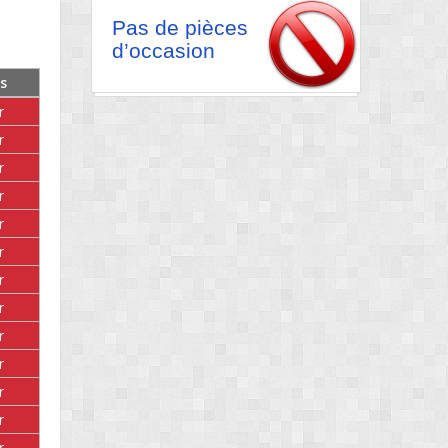
Pas de pièces
d’occasion
s
r
r
r
r
r
r
r
r
r
r
r
r
r