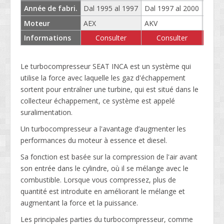
Année de fabri.
Dal 1995 al 1997
Dal 1997 al 2000
Dal 1
Moteur
AEX
AKV
APQ
Informations
Consulter
Consulter
C
Le turbocompresseur SEAT INCA est un système qui
utilise la force avec laquelle les gaz d'échappement
sortent pour entraîner une turbine, qui est situé dans le
collecteur échappement, ce système est appelé
suralimentation.
Un turbocompresseur a l'avantage d’augmenter les
performances du moteur à essence et diesel.
Sa fonction est basée sur la compression de l'air avant
son entrée dans le cylindre, où il se mélange avec le
combustible. Lorsque vous compressez, plus de
quantité est introduite en améliorant le mélange et
augmentant la force et la puissance.
Les principales parties du turbocompresseur, comme