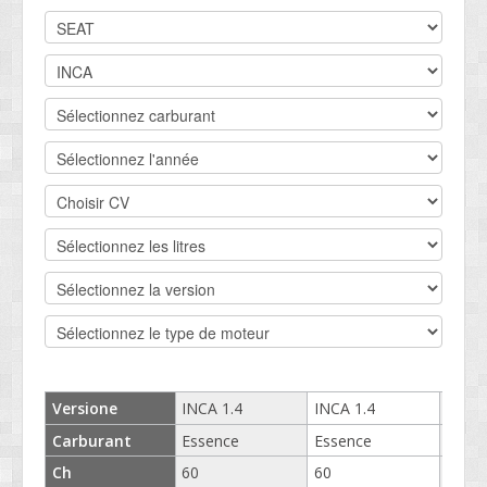
DEVIS BV
CONTACT
SOCIETÉ
SERVICE CLIENTS
CONDITIONS
Versione
INCA 1.4
INCA 1.4
INCA 
Carburant
Essence
Essence
Esse
Ch
60
60
60