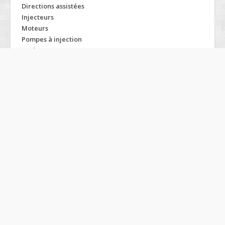
Directions assistées
Injecteurs
Moteurs
Pompes à injection
Turbos
Modelos SEAT
Alhambra
Altea
Arosa
Cordoba
Ibiza
Inca
Leon
Marbella
Terra
Toledo