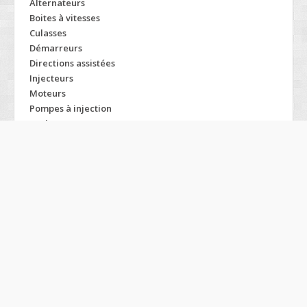
Alternateurs
Boites à vitesses
Culasses
Démarreurs
Directions assistées
Injecteurs
Moteurs
Pompes à injection
Turbos
Modelos SEAT
Alhambra
Altea
Arosa
Cordoba
Ibiza
Inca
Leon
Marbella