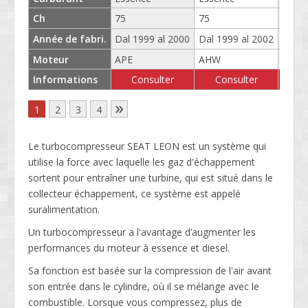
Ch
75
75
75
Année de fabri.
Dal 1999 al 2000
Dal 1999 al 2002
Dal 2
Moteur
APE
AHW
AXP
Informations
Consulter
Consulter
C
»
1
2
3
4
Le turbocompresseur SEAT LEON est un système qui
utilise la force avec laquelle les gaz d'échappement
sortent pour entraîner une turbine, qui est situé dans le
collecteur échappement, ce système est appelé
suralimentation.
Un turbocompresseur a l'avantage d’augmenter les
performances du moteur à essence et diesel.
Sa fonction est basée sur la compression de l'air avant
son entrée dans le cylindre, où il se mélange avec le
combustible. Lorsque vous compressez, plus de