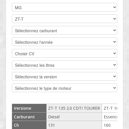
DEVIS BV
CONTACT
SOCIETÉ
SERVICE CLIENTS
CONDITIONS
Versione
ZT-T 135 2.0 CDTI TOURER
ZT-T 160 2.5
Carburant
Diesel
Essence
Ch
131
160