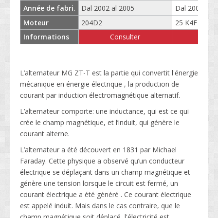
Année de fabri.
Dal 2002 al 2005
Dal 2001 al 
Moteur
204D2
25 K4F
Informations
Consulter
Cons
L’alternateur MG ZT-T est la partie qui convertit l'énergie
mécanique en énergie électrique , la production de
courant par induction électromagnétique alternatif.
L’alternateur comporte: une inductance, qui est ce qui
crée le champ magnétique, et l’induit, qui génère le
courant alterne.
L’alternateur a été découvert en 1831 par Michael
Faraday. Cette physique a observé qu’un conducteur
électrique se déplaçant dans un champ magnétique et
génère une tension lorsque le circuit est fermé, un
courant électrique a été généré . Ce courant électrique
est appelé induit. Mais dans le cas contraire, que le
champ magnétique soit déplacé, l'électricité est