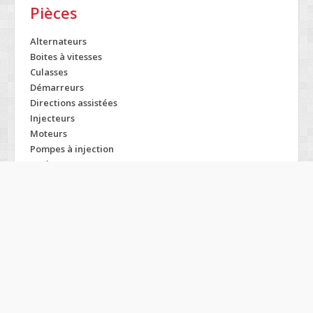
Pièces
Alternateurs
Boites à vitesses
Culasses
Démarreurs
Directions assistées
Injecteurs
Moteurs
Pompes à injection
Turbos
Modelos CHRYSLER
300
Gts
Tc
Aspen
Intrepid
Town
Cherokee
Le baron
Viper
Cirrus
Lhs
Vision
Concorde
Neon
Voyager
Convertible
New yorker
W