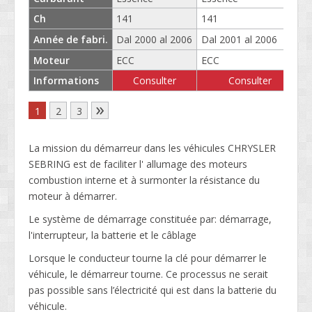
Ch
141
141
Année de fabri.
Dal 2000 al 2006
Dal 2001 al 2006
D
Moteur
ECC
ECC
Informations
Consulter
Consulter
»
1
2
3
La mission du démarreur dans les véhicules CHRYSLER
SEBRING est de faciliter l' allumage des moteurs
combustion interne et à surmonter la résistance du
moteur à démarrer.
Le système de démarrage constituée par: démarrage,
l'interrupteur, la batterie et le câblage
Lorsque le conducteur tourne la clé pour démarrer le
véhicule, le démarreur tourne. Ce processus ne serait
pas possible sans l’électricité qui est dans la batterie du
véhicule.