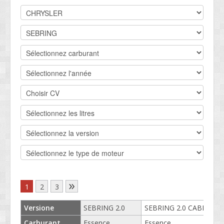
DEVIS BV
CONTACT
SOCIETÉ
SERVICE CLIENTS
CONDITIONS
»
1
2
3
Versione
SEBRING 2.0
SEBRING 2.0 CABRIO
Carburant
Essence
Essence