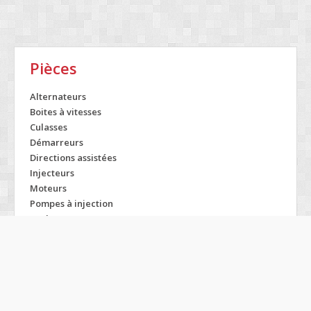
Pièces
Alternateurs
Boites à vitesses
Culasses
Démarreurs
Directions assistées
Injecteurs
Moteurs
Pompes à injection
Turbos
Modelos CHRYSLER
300
Gts
Tc
Aspen
Intrepid
Town