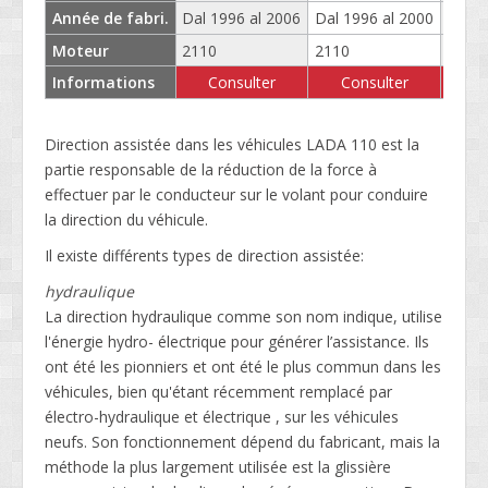
Année de fabri.
Dal 1996 al 2006
Dal 1996 al 2000
Dal 1
Moteur
2110
2110
2112
Informations
Consulter
Consulter
Direction assistée dans les véhicules LADA 110 est la
partie responsable de la réduction de la force à
effectuer par le conducteur sur le volant pour conduire
la direction du véhicule.
Il existe différents types de direction assistée:
hydraulique
La direction hydraulique comme son nom indique, utilise
l'énergie hydro- électrique pour générer l’assistance. Ils
ont été les pionniers et ont été le plus commun dans les
véhicules, bien qu'étant récemment remplacé par
électro-hydraulique et électrique , sur les véhicules
neufs. Son fonctionnement dépend du fabricant, mais la
méthode la plus largement utilisée est la glissière