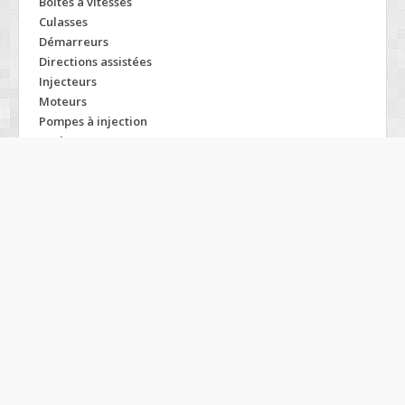
Boites à vitesses
Culasses
Démarreurs
Directions assistées
Injecteurs
Moteurs
Pompes à injection
Turbos
Modelos LADA
110
Kalina
111
Niva
112
Nova
115
Oka
2104
Priora
2105
Riva
21061
Sagona
2107-02
Samara
21073-20
Toscana