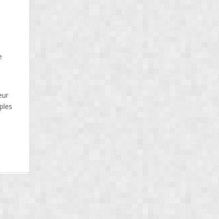
e
eur
mples