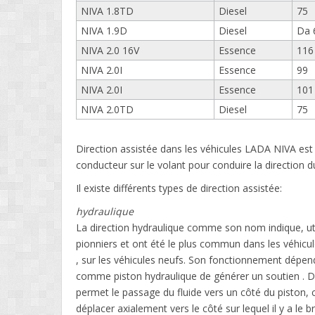
NIVA 1.8TD
Diesel
75
NIVA 1.9D
Diesel
Da 
NIVA 2.0 16V
Essence
116
NIVA 2.0I
Essence
99
NIVA 2.0I
Essence
101
NIVA 2.0TD
Diesel
75
Direction assistée dans les véhicules LADA NIVA est l
conducteur sur le volant pour conduire la direction d
Il existe différents types de direction assistée:
hydraulique
La direction hydraulique comme son nom indique, utili
pionniers et ont été le plus commun dans les véhicu
, sur les véhicules neufs. Son fonctionnement dépend 
comme piston hydraulique de générer un soutien . De 
permet le passage du fluide vers un côté du piston, c
déplacer axialement vers le côté sur lequel il y a le 