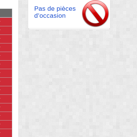
Pas de pièces
d’occasion
r
r
r
r
r
r
r
r
r
r
r
r
r
r