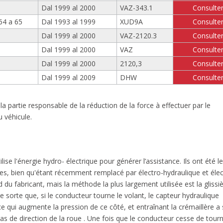
Dal 1999 al 2000
VAZ-343.1
Consulte
64 a 65
Dal 1993 al 1999
XUD9A
Consulte
Dal 1999 al 2000
VAZ-2120.3
Consulte
Dal 1999 al 2000
VAZ
Consulte
Dal 1999 al 2000
2120,3
Consulte
Dal 1999 al 2009
DHW
Consulte
a partie responsable de la réduction de la force à effectuer par le
u véhicule.
se l'énergie hydro- électrique pour générer l’assistance. Ils ont été l
les, bien qu'étant récemment remplacé par électro-hydraulique et élec
du fabricant, mais la méthode la plus largement utilisée est la glissi
sorte que, si le conducteur tourne le volant, le capteur hydraulique
e qui augmente la pression de ce côté, et entraînant la crémaillère a
bras de direction de la roue . Une fois que le conducteur cesse de tourn