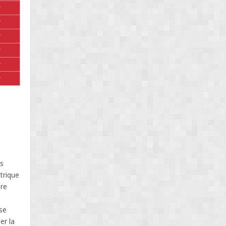
r
r
r
r
r
r
es
trique
ère
 se
er la