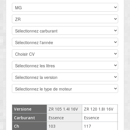
DEVIS BV
CONTACT
SOCIETÉ
SERVICE CLIENTS
CONDITIONS
Versione
ZR 105 1.4I 16V
ZR 120 1.8I 16V
ZR 16
Carburant
Essence
Essence
Esse
Ch
103
117
160