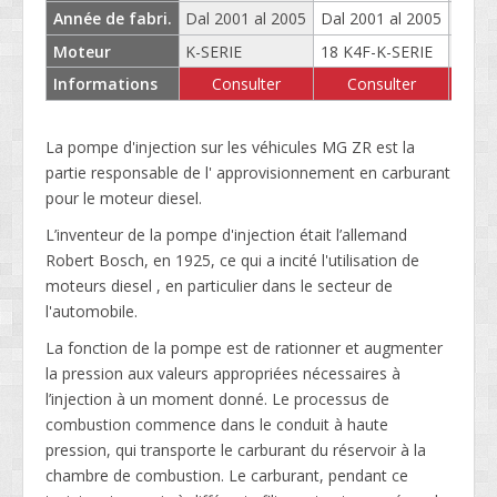
Année de fabri.
Dal 2001 al 2005
Dal 2001 al 2005
Dal 2
Moteur
K-SERIE
18 K4F-K-SERIE
18 K4
Informations
Consulter
Consulter
La pompe d'injection sur les véhicules MG ZR est la
partie responsable de l' approvisionnement en carburant
pour le moteur diesel.
L’inventeur de la pompe d'injection était l’allemand
Robert Bosch, en 1925, ce qui a incité l'utilisation de
moteurs diesel , en particulier dans le secteur de
l'automobile.
La fonction de la pompe est de rationner et augmenter
la pression aux valeurs appropriées nécessaires à
l’injection à un moment donné. Le processus de
combustion commence dans le conduit à haute
pression, qui transporte le carburant du réservoir à la
chambre de combustion. Le carburant, pendant ce