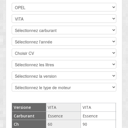
DEVIS BV
CONTACT
SOCIETÉ
SERVICE CLIENTS
CONDITIONS
Versione
VITA
VITA
VITA
Carburant
Essence
Essence
Esse
Ch
60
90
106