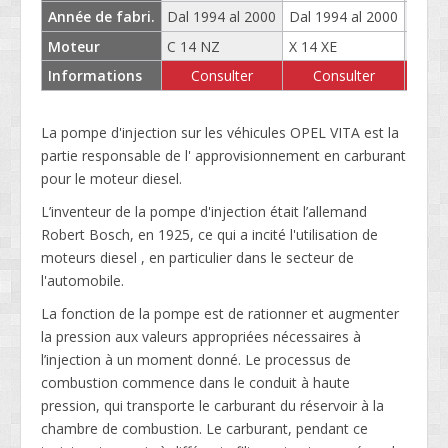
Année de fabri.
Dal 1994 al 2000
Dal 1994 al 2000
Dal 1
Moteur
C 14 NZ
X 14 XE
X 16 
Informations
Consulter
Consulter
C
La pompe d'injection sur les véhicules OPEL VITA est la
partie responsable de l' approvisionnement en carburant
pour le moteur diesel.
L’inventeur de la pompe d'injection était l’allemand
Robert Bosch, en 1925, ce qui a incité l'utilisation de
moteurs diesel , en particulier dans le secteur de
l'automobile.
La fonction de la pompe est de rationner et augmenter
la pression aux valeurs appropriées nécessaires à
l’injection à un moment donné. Le processus de
combustion commence dans le conduit à haute
pression, qui transporte le carburant du réservoir à la
chambre de combustion. Le carburant, pendant ce