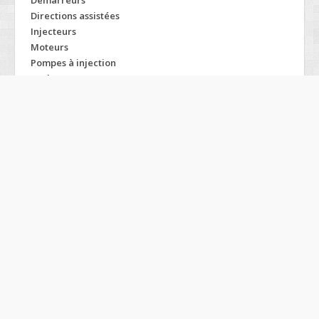
Démarreurs
Directions assistées
Injecteurs
Moteurs
Pompes à injection
Turbos
Modelos OPEL
Agila
Meriva
Zafira
Antara
Monterey
Arena
Movano
Astra
Omega
Calibra
Optima
Campo
Rekord
Combo
Signum
Corsa
Sintra
Euromidi
Speedster
Frontera
Tigra
Gt
Vectra