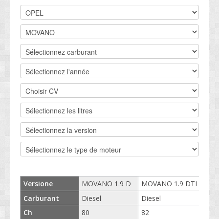
DEVIS BV
CONTACT
SOCIETÉ
SERVICE CLIENTS
CONDITIONS
Versione
MOVANO 1.9 D
MOVANO 1.9 DTI
MOV
Carburant
Diesel
Diesel
Dies
Ch
80
82
82