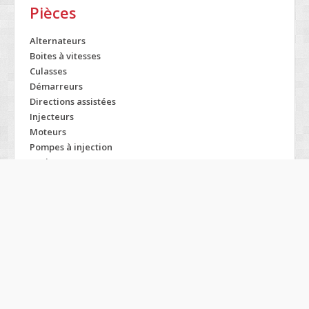
Pièces
Alternateurs
Boites à vitesses
Culasses
Démarreurs
Directions assistées
Injecteurs
Moteurs
Pompes à injection
Turbos
Modelos OPEL
Agila
Meriva
Zafira
Antara
Monterey
Arena
Movano
Astra
Omega
Calibra
Optima
Campo
Rekord