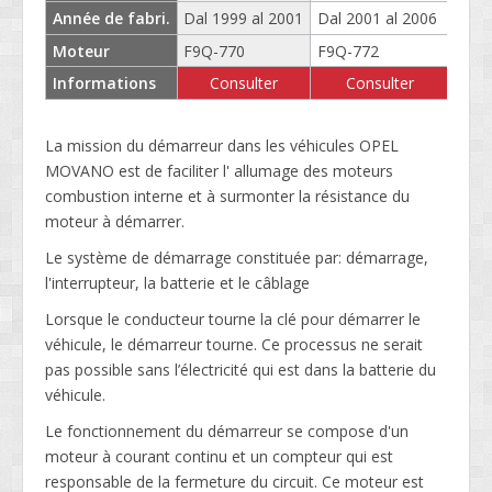
Année de fabri.
Dal 1999 al 2001
Dal 2001 al 2006
Dal 
Moteur
F9Q-770
F9Q-772
F9Q-.
Informations
Consulter
Consulter
La mission du démarreur dans les véhicules OPEL
MOVANO est de faciliter l' allumage des moteurs
combustion interne et à surmonter la résistance du
moteur à démarrer.
Le système de démarrage constituée par: démarrage,
l'interrupteur, la batterie et le câblage
Lorsque le conducteur tourne la clé pour démarrer le
véhicule, le démarreur tourne. Ce processus ne serait
pas possible sans l’électricité qui est dans la batterie du
véhicule.
Le fonctionnement du démarreur se compose d'un
moteur à courant continu et un compteur qui est
responsable de la fermeture du circuit. Ce moteur est