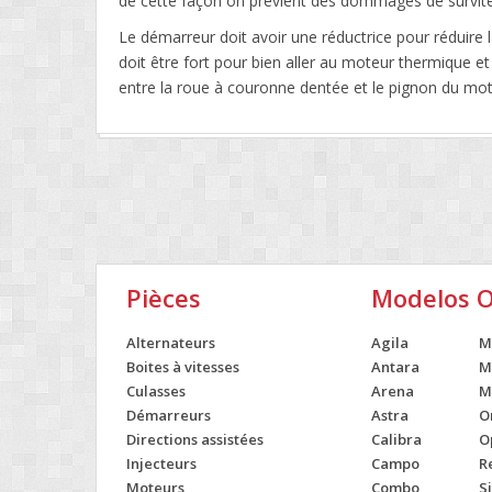
de cette façon on prévient des dommages de survit
Le démarreur doit avoir une réductrice pour réduire 
doit être fort pour bien aller au moteur thermique et
entre la roue à couronne dentée et le pignon du mot
Pièces
Modelos 
Alternateurs
Agila
M
Boites à vitesses
Antara
M
Culasses
Arena
M
Démarreurs
Astra
O
Directions assistées
Calibra
O
Injecteurs
Campo
R
Moteurs
Combo
S