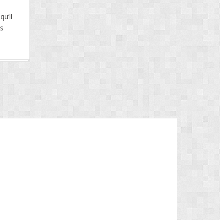
u’il
ts