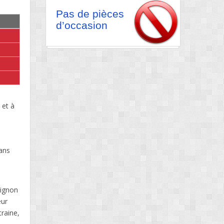
Pas de pièces
d’occasion
 et à
sans
pignon
eur
traine,