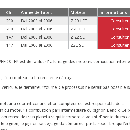
Ch
Année de fabri.
Moteur
Informations
200
Dal 2003 al 2006
Z 20 LET
Consulter
200
Dal 2003 al 2006
Z20 LET
Consulter
147
Dal 2000 al 2006
Z 22 SE
Consulter
147
Dal 2000 al 2006
Z22 SE
Consulter
EEDSTER est de faciliter l' allumage des moteurs combustion interne
'interrupteur, la batterie et le câblage
 véhicule, le démarreur tourne. Ce processus ne serait pas possible 
teur à courant continu et un compteur qui est responsable de la
quin du moteur à combustion par l'intermédiaire du pignon Bendix. Ce 
 couronne de train planétaire qui incorpore le volant d'inertie du mot
 le pignon, le pignon se dégage du démarreur par la roue libre qui l’en