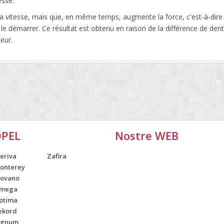
esse.
la vitesse, mais que, en même temps, augmente la force, c'est-à-dire q
 le démarrer. Ce résultat est obtenu en raison de la différence de den
eur.
OPEL
Nostre WEB
eriva
Zafira
onterey
ovano
mega
ptima
ekord
ignum