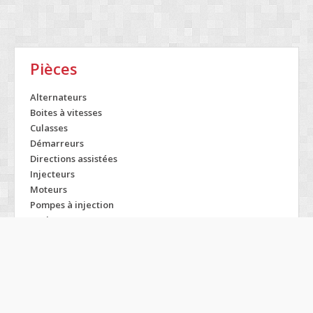
Pièces
Alternateurs
Boites à vitesses
Culasses
Démarreurs
Directions assistées
Injecteurs
Moteurs
Pompes à injection
Turbos
Modelos OPEL
Agila
Meriva
Zafira
Antara
Monterey