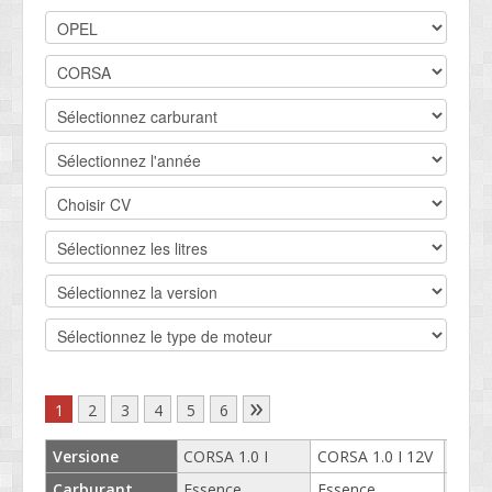
DEVIS BV
CONTACT
SOCIETÉ
SERVICE CLIENTS
CONDITIONS
»
1
2
3
4
5
6
Versione
CORSA 1.0 I
CORSA 1.0 I 12V
CORSA
Carburant
Essence
Essence
Esse