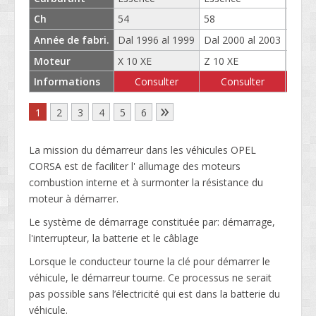
Ch
54
58
45
Année de fabri.
Dal 1996 al 1999
Dal 2000 al 2003
Dal 1
Moteur
X 10 XE
Z 10 XE
10 S
Informations
Consulter
Consulter
C
»
1
2
3
4
5
6
La mission du démarreur dans les véhicules OPEL
CORSA est de faciliter l' allumage des moteurs
combustion interne et à surmonter la résistance du
moteur à démarrer.
Le système de démarrage constituée par: démarrage,
l'interrupteur, la batterie et le câblage
Lorsque le conducteur tourne la clé pour démarrer le
véhicule, le démarreur tourne. Ce processus ne serait
pas possible sans l’électricité qui est dans la batterie du
véhicule.